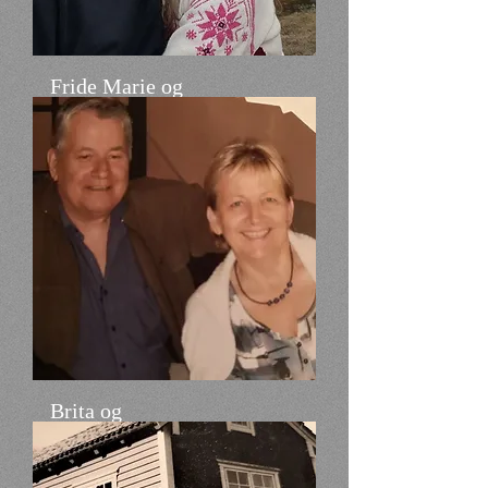
Fride Marie og
Kenneth
Brita og
Stig