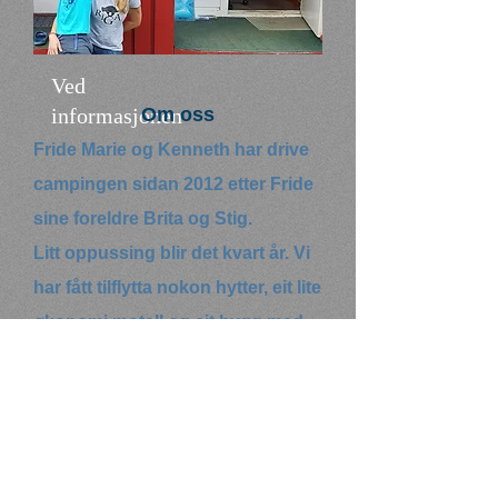
Ved
informasjonen
Om oss
Fride Marie og Kenneth har drive
campingen sidan 2012 etter Fride
sine foreldre Brita og Stig.
Litt oppussing blir det kvart år. Vi
har fått tilflytta nokon hytter, eit lite
økonomi motell og eit bygg med
rom og leiligheter.
Brita og Stig flytta tilbake til
heimbygda si i 1983 for å overta
plassen etter Maja og Rasmus.