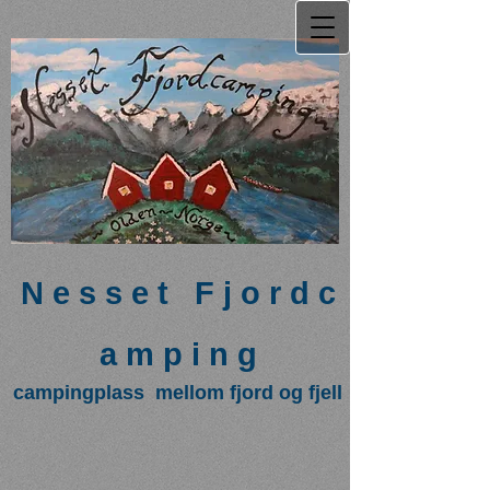
N e s s e t F j o r d c
a m p i n g
campingplass mellom fjord og fjell